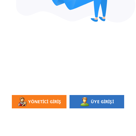
YÖNETİCİ GİRİŞ
ÜYE GİRİŞİ